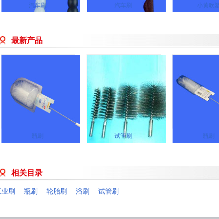
汽车刷
汽车刷
小黄吹
最新产品
瓶刷
试管刷
瓶刷
相关目录
工业刷
瓶刷
轮胎刷
浴刷
试管刷